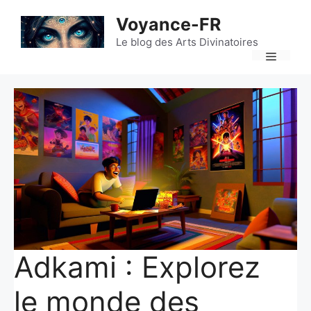
Aller
Voyance-FR
au
contenu
Le blog des Arts Divinatoires
Menu
Adkami : Explorez
le monde des