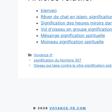
bienveo
Rêver de chat en islam: significatio
Signification des heures miroirs dans
Vol d'oiseau en groupe signification 
Mésange signification spirituelle
Moineau signification spirituelle
Catégories
Voyance-fr
signification du Nombre 307
Oiseau qui tape contre la vitre signification spir
© 2026
VOYANCE-FR.COM