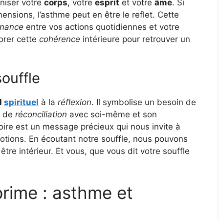
niser votre
corps
, votre
esprit
et votre
âme
. Si
nsions, l’asthme peut en être le reflet. Cette
onance
entre vos actions quotidiennes et votre
orer cette
cohérence
intérieure pour retrouver un
ouffle
l
spirituel
à la
réflexion
. Il symbolise un besoin de
e de
réconciliation
avec soi-même et son
oire est un message précieux qui nous invite à
motions. En écoutant notre souffle, nous pouvons
tre intérieur. Et vous, que vous dit votre souffle
prime : asthme et