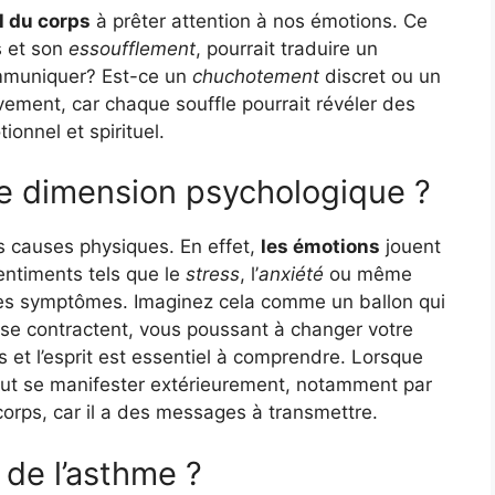
l du corps
à prêter attention à nos émotions. Ce
s et son
essoufflement
, pourrait traduire un
ommuniquer? Est-ce un
chuchotement
discret ou un
vement, car chaque souffle pourrait révéler des
ionnel et spirituel.
ne dimension psychologique ?
s causes physiques. En effet,
les émotions
jouent
entiments tels que le
stress
, l’
anxiété
ou même
les symptômes. Imaginez cela comme un ballon qui
 se contractent, vous poussant à changer votre
ps et l’esprit est essentiel à comprendre. Lorsque
eut se manifester extérieurement, notamment par
orps, car il a des messages à transmettre.
 de l’asthme ?