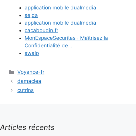
application mobile dualmedia
sejda
application mobile dualmedia
cacaboudin.fr
MonEspaceSecuritas : Maîtrisez la
Confidentialité de…
swaip
Catégories
Voyance-fr
damaclea
cutrins
Articles récents