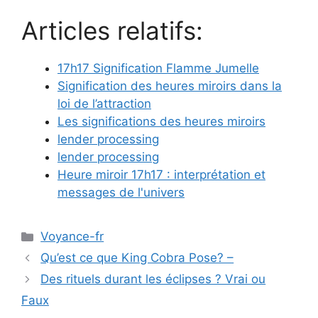
Articles relatifs:
17h17 Signification Flamme Jumelle
Signification des heures miroirs dans la
loi de l’attraction
Les significations des heures miroirs
lender processing
lender processing
Heure miroir 17h17 : interprétation et
messages de l'univers
Catégories
Voyance-fr
Qu’est ce que King Cobra Pose? –
Des rituels durant les éclipses ? Vrai ou
Faux