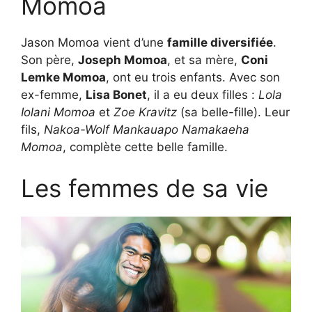
Momoa
Jason Momoa vient d’une
famille diversifiée
.
Son père,
Joseph Momoa
, et sa mère,
Coni
Lemke Momoa
, ont eu trois enfants. Avec son
ex-femme,
Lisa Bonet
, il a eu deux filles :
Lola
Iolani Momoa
et
Zoe Kravitz
(sa belle-fille). Leur
fils,
Nakoa-Wolf Mankauapo Namakaeha
Momoa
, complète cette belle famille.
Les femmes de sa vie