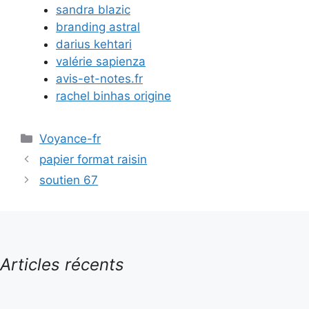
sandra blazic
branding astral
darius kehtari
valérie sapienza
avis-et-notes.fr
rachel binhas origine
Catégories
Voyance-fr
papier format raisin
soutien 67
Articles récents