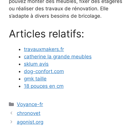
pouvez monter des meubles, fixer des étagères
ou réaliser des travaux de rénovation. Elle
s’adapte à divers besoins de bricolage.
Articles relatifs:
travauxmakers.fr
catherine la grande meubles
sklum avis
dog-confort.com
gmk taille
18 pouces en cm
Catégories
Voyance-fr
chronovet
agonist.org