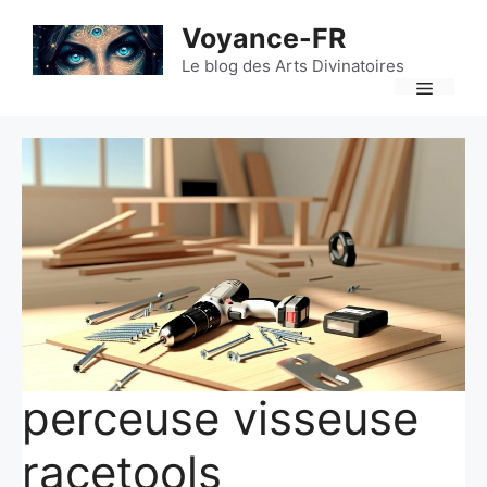
Aller
Voyance-FR
au
contenu
Le blog des Arts Divinatoires
Menu
perceuse visseuse
racetools