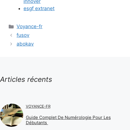
innover
esgf extranet
Catégories
Voyance-fr
fusov
abokav
Articles récents
VOYANCE-FR
Guide Complet De Numérologie Pour Les
Débutants