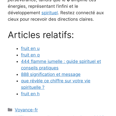
énergies, représentant l’infini et le
développement
spirituel
. Restez connecté aux
cieux pour recevoir des directions claires.
Articles relatifs:
fruit en u
fruit en q
444 flamme jumelle : guide spirituel et
conseils pratiques
888 signification et message
que révèle ce chiffre sur votre vie
spirituelle ?
fruit en h
Catégories
Voyance-fr