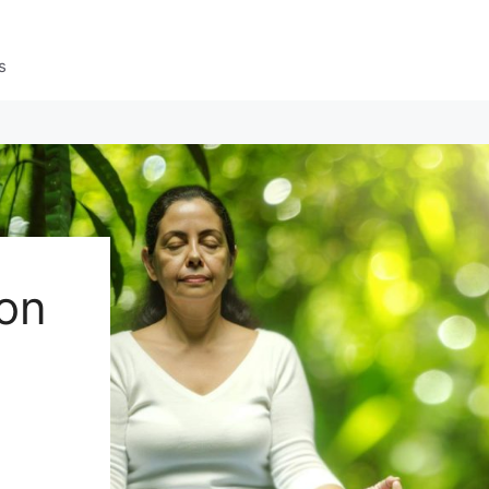
s
ion