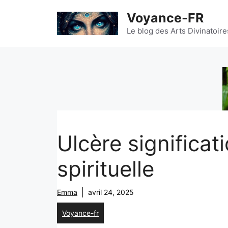
Aller
Voyance-FR
au
contenu
Le blog des Arts Divinatoire
Ulcère significat
spirituelle
Emma
avril 24, 2025
Voyance-fr