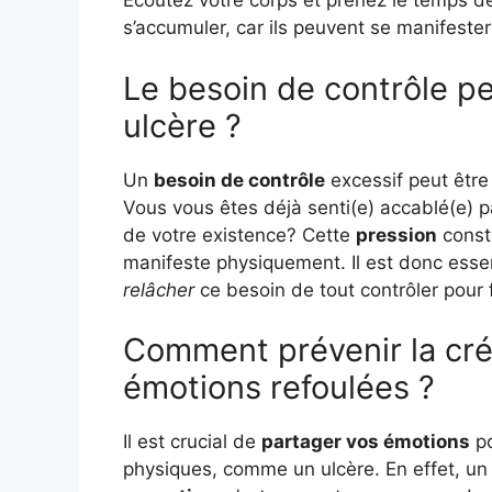
Écoutez votre corps et prenez le temps d
s’accumuler, car ils peuvent se manifest
Le besoin de contrôle peut
ulcère ?
Un
besoin de contrôle
excessif peut êtr
Vous vous êtes déjà senti(e) accablé(e) p
de votre existence? Cette
pression
const
manifeste physiquement. Il est donc essen
relâcher
ce besoin de tout contrôler pour f
Comment prévenir la créa
émotions refoulées ?
Il est crucial de
partager vos émotions
po
physiques, comme un ulcère. En effet, un