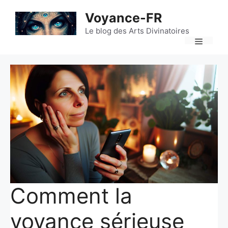
Aller
Voyance-FR
au
contenu
Le blog des Arts Divinatoires
Menu
Comment la
voyance sérieuse