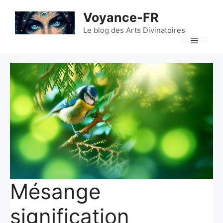
Aller
Voyance-FR
au
contenu
Le blog des Arts Divinatoires
Menu
Mésange
signification