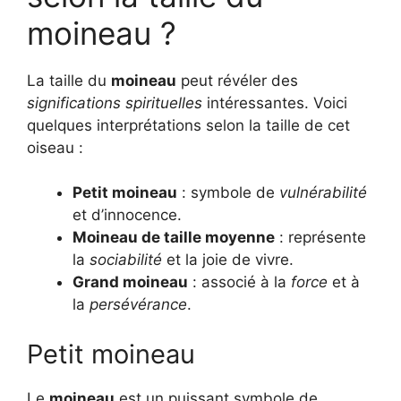
moineau ?
La taille du
moineau
peut révéler des
significations spirituelles
intéressantes. Voici
quelques interprétations selon la taille de cet
oiseau :
Petit moineau
: symbole de
vulnérabilité
et d’innocence.
Moineau de taille moyenne
: représente
la
sociabilité
et la joie de vivre.
Grand moineau
: associé à la
force
et à
la
persévérance
.
Petit moineau
Le
moineau
est un puissant symbole de