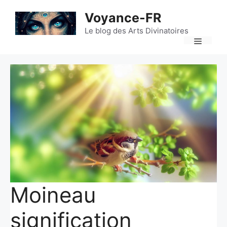
Aller
Voyance-FR
au
contenu
Le blog des Arts Divinatoires
Menu
Moineau
signification