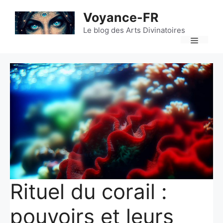
Aller
Voyance-FR
au
contenu
Le blog des Arts Divinatoires
Menu
Rituel du corail :
pouvoirs et leurs